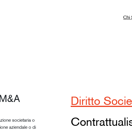
Chi
e M&A
Diritto Soci
Contrattual
azione societaria o
zione aziendale o di