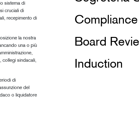
rio sistema di
i cruciali di
Compliance
i, recepimento di
osizione la nostra
Board Revi
iancando una o più
 amministrazione,
 collegi sindacali,
Induction
.
riodi di
 assunzione del
ndaco o liquidatore