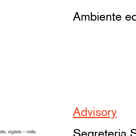
Ambiente ed
Advisory
Segreteria S
e, vigilate – nella